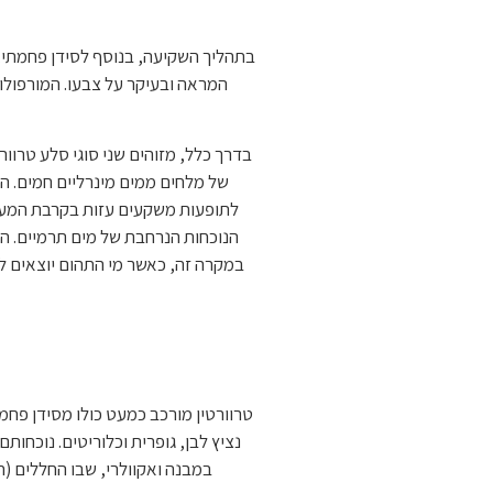
בתהליך השקיעה, בנוסף לסידן פחמתי, 
המראה ובעיקר על צבעו. המורפולו
בדרך כלל, מזוהים שני סוגי סלע טרוור
של מלחים ממים מינרליים חמים. ה
לתופעות משקעים עזות בקרבת המעיינ
הנוכחות הנרחבת של מים תרמיים. הס
במקרה זה, כאשר מי התהום יוצאים ל
טרוורטין מורכב כמעט כולו מסידן פחמתי
נציץ לבן, גופרית וכלוריטים. נוכחותם
במבנה ואקוולרי, שבו החללים (