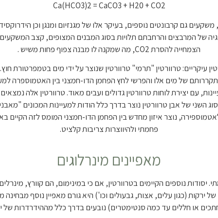
Ca(HCO3)2 = CaCO3 + H20 + CO2
משקעים גם קרבונטים נוספים, בעיקר אלו של מגנזיום ומנגן וכן הידרוקס
גיה של המרבצים והרחבתם תלויות בסוג המבנים המצופים, קצב המשקעים
הצמחייה להסרת CO2, מה שמקנה לו מבנה צפוף פחות משיש .
טין עיקריים: טרוורטין "תרמי" טרוורטין שנוצר על ידי מים בטמפרטורת חוץ
תקררותם של מים אלו והפרשי לחץ הפחמן הדו-חמצני בין האטמוספרה למע
ות, עם יצירת לוחות טרוורטין גדולים ועבים מאוד. טרוורטין אלה נמצאים
וג השני של אבן טרוורטין נוצר בדרך כלל הודות למעיינות המכונים "מאבני
אטמוספירה, נוצר איזון מחדש בין הפחמן הדו-חמצני המומס לזה הקיים ב
פחמתי ולהיווצרות צריבות קלציט.
מאפיינים מינרלוגים
. יסודות נוספים הקיימים בטרוורטין, אם כי במינימום, הם קוורץ, מינרלים
 של ירקות (כגון עלים, אצות, גבעולים וכו') היא גורם מאפיין נוסף מבחינה 
חתכים או חללים עד כמה סנטימטרים) נובעים בדרך כלל מההידרדרות של יסו