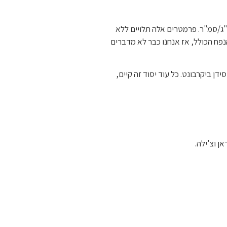
סגולי של טרוורטין הינו 2500 ק"ג/מ"ק לכל היותר בעוד שההתנגדות/דחיסה יכולה להגיע עד ל 1200 ק"ג/סמ"ר. פרמטרים אלה תלויים ללא
בסלע: ככל שנוכחות החללים גבוהה יותר, האבן קלה ושבירה יותר. כשהחללים עולים על 20-30% מהנפח הכולל, אז אנחנו כבר לא מדברים
ן ביקרבונט. כל עוד יסוד זה קיים,
אן וצ'ילה.