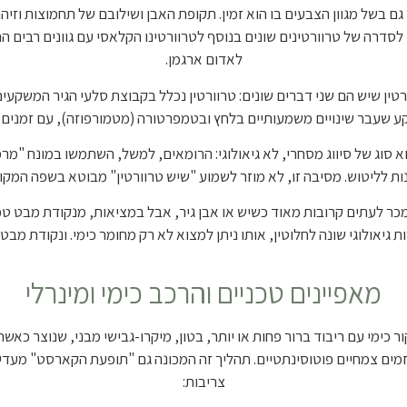
גם בשל מגוון הצבעים בו הוא זמין. תקופת האבן ושילובם של תחמוצות וז
לסדרה של טרוורטינים שונים בנוסף לטרוורטינו הקלאסי עם גוונים רבים החל
לאדום ארגמן.
וורטין שיש הם שני דברים שונים: טרוורטין נכלל בקבוצת סלעי הגיר המשקע
ע שעבר שינויים משמעותיים בלחץ ובטמפרטורה (מטמורפוזה), עם זמנים שי
הוא סוג של סיווג מסחרי, לא גיאולוגי: הרומאים, למשל, השתמשו במונח "מר
ות לליטוש. מסיבה זו, לא מוזר לשמוע "שיש טרוורטין" מבוטא בשפה המקו
 נמכר לעתים קרובות מאוד כשיש או אבן גיר, אבל במציאות, מנקודת מבט ט
ת גיאולוגי שונה לחלוטין, אותו ניתן למצוא לא רק מחומר כימי. ונקודת מבט
מאפיינים טכניים והרכב כימי ומינרלי
ר כימי עם ריבוד ברור פחות או יותר, בטון, מיקרו-גבישי מבני, שנוצר כא
זמים צמחיים פוטוסינתטיים. תהליך זה המכונה גם "תופעת הקארסט" מעד
צריבות: