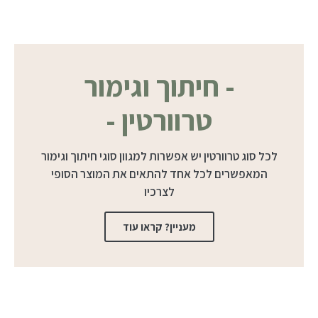
טרוורטין פלטינום
טרוורטין אפור מסין המכונה בישראל טרוורטין פלטינום מבוקש מאוד
- חיתוך וגימור
בשנים האחרונות בשל צבעו האפור והאחיד, המרקם הנקי ומיעוט החורים.
טרוורטין -
מידע נוסף
לכל סוג טרוורטין יש אפשרות למגוון סוגי חיתוך וגימור
המאפשרים לכל אחד להתאים את המוצר הסופי
לצרכיו
מעניין? קראו עוד