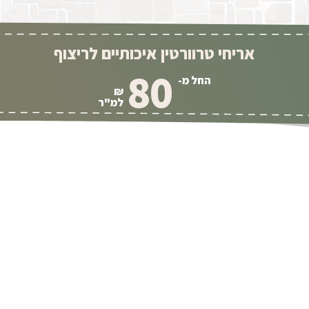
אריחי טרוורטין איכותיים לריצוף
80
החל מ-
₪
למ"ר